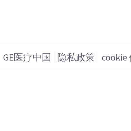
GE医疗中国
隐私政策
cooki