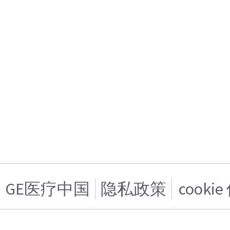
GE医疗中国
隐私政策
cooki