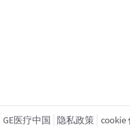
GE医疗中国
隐私政策
cooki