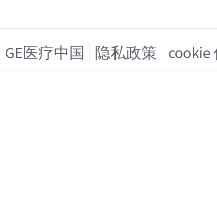
GE医疗中国
隐私政策
cooki