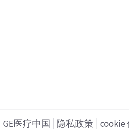
GE医疗中国
隐私政策
cooki