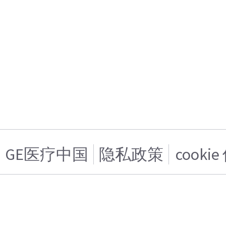
GE医疗中国
隐私政策
cooki