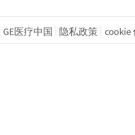
GE医疗中国
隐私政策
cooki