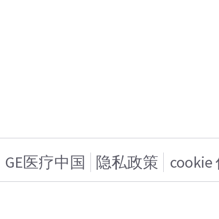
GE医疗中国
隐私政策
cooki