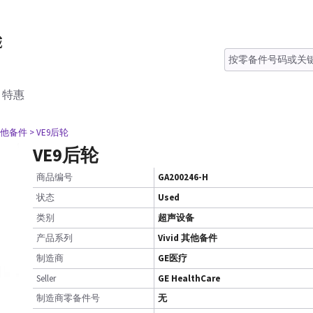
特惠
d 其他备件
> VE9后轮
VE9后轮
商品编号
GA200246-H
状态
Used
类别
超声设备
产品系列
Vivid 其他备件
制造商
GE医疗
Seller
GE HealthCare
制造商零备件号
无