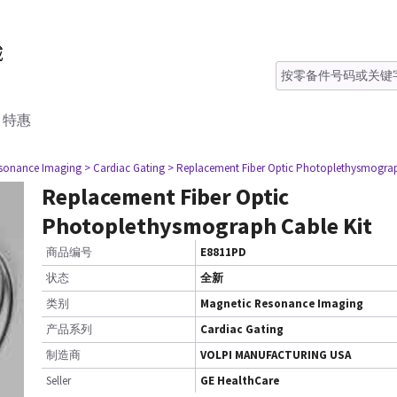
特惠
esonance Imaging
> Cardiac Gating
> Replacement Fiber Optic Photoplethysmograp
Replacement Fiber Optic
Photoplethysmograph Cable Kit
商品编号
E8811PD
状态
全新
类别
Magnetic Resonance Imaging
产品系列
Cardiac Gating
制造商
VOLPI MANUFACTURING USA
Seller
GE HealthCare