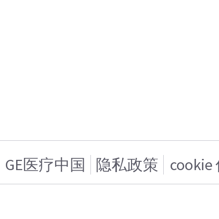
GE医疗中国
隐私政策
cooki