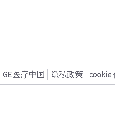
GE医疗中国
隐私政策
cooki