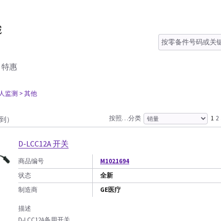
特惠
病人监测
> 其他
按照…分类
1
2
找到）
D-LCC12A 开关
商品编号
M1021694
状态
全新
制造商
GE医疗
描述
D-LCC12A备用开关