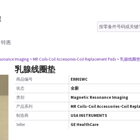
特惠
esonance Imaging
> MR Coils-Coil Accessories-Coil Replacement Pads
> 乳腺线圈
乳腺线圈垫
商品编号
E8801WC
状态
全新
类别
Magnetic Resonance Imaging
产品系列
MR Coils-Coil Accessories-Coil Rep
制造商
USA INSTRUMENTS
Seller
GE HealthCare