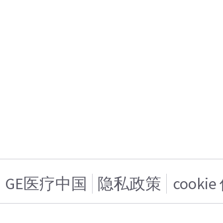
GE医疗中国
隐私政策
cooki