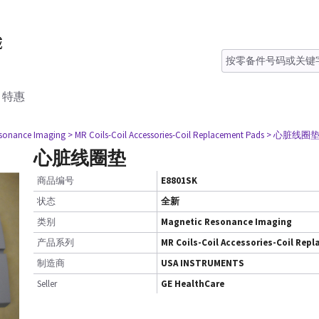
特惠
esonance Imaging
> MR Coils-Coil Accessories-Coil Replacement Pads
> 心脏线圈
心脏线圈垫
商品编号
E8801SK
状态
全新
类别
Magnetic Resonance Imaging
产品系列
MR Coils-Coil Accessories-Coil Rep
制造商
USA INSTRUMENTS
Seller
GE HealthCare