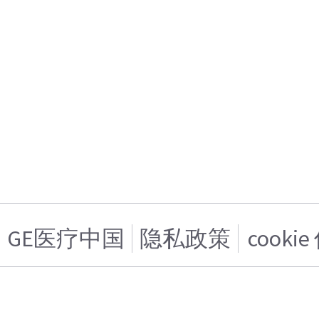
GE医疗中国
隐私政策
cooki