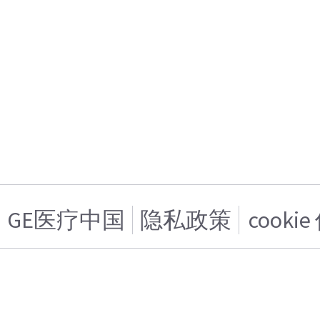
GE医疗中国
隐私政策
cooki