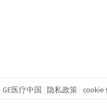
GE医疗中国
隐私政策
cooki