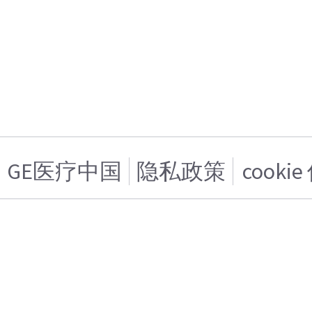
GE医疗中国
隐私政策
cooki