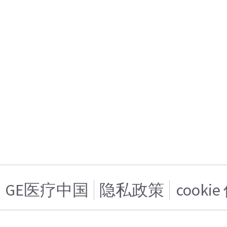
GE医疗中国
隐私政策
cooki