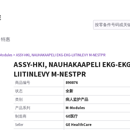
特惠
Modules
> ASSY-HKI, NAUHAKAAPELI EKG-EKG-LIITINLEVY M-NESTPR
ASSY-HKI, NAUHAKAAPELI EKG-EKG
LIITINLEVY M-NESTPR
商品编号
890876
状态
全新
类别
病人监护产品
产品系列
M-Modules
制造商
GE医疗
Seller
GE HealthCare