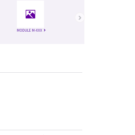
›
MODULE M-XXX