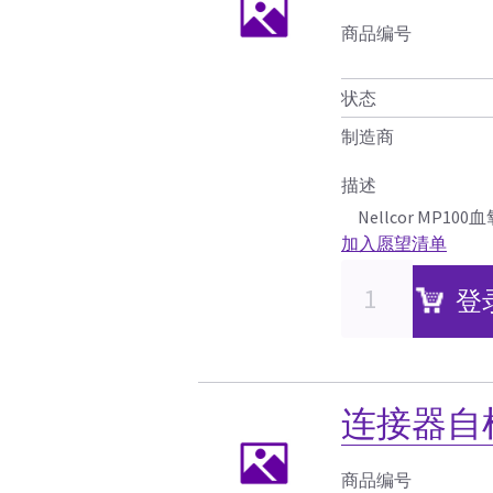
商品编号
状态
制造商
描述
Nellcor MP10
加入愿望清单
登
连接器自检
商品编号