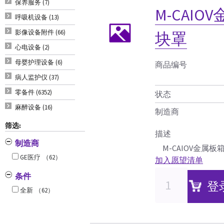
保养服务 (7)
M-CAI
呼吸机设备 (13)
影像设备附件 (66)
块罩
心电设备 (2)
母婴护理设备 (6)
商品编号
病人监护仪 (37)
零备件 (6352)
状态
麻醉设备 (16)
制造商
筛选:
描述
制造商
M-CAIOV金属
GE医疗
（62）
加入愿望清单
条件
登
全新
（62）