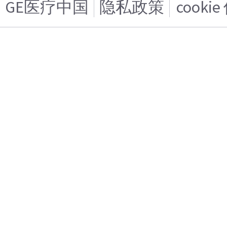
GE医疗中国
隐私政策
cooki