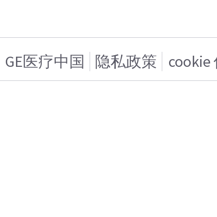
GE医疗中国
隐私政策
cooki