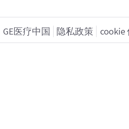
GE医疗中国
隐私政策
cooki