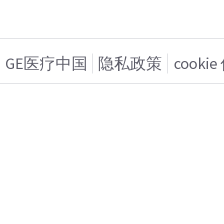
GE医疗中国
隐私政策
cooki