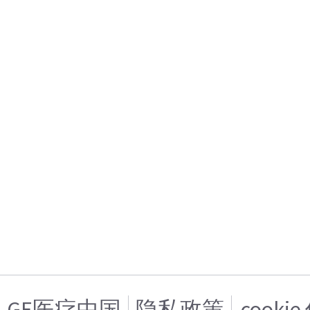
GE医疗中国
隐私政策
cooki