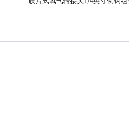
膜片式氧气转接头1/4英寸倒钩组