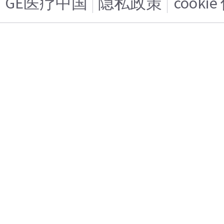
GE医疗中国
隐私政策
cooki