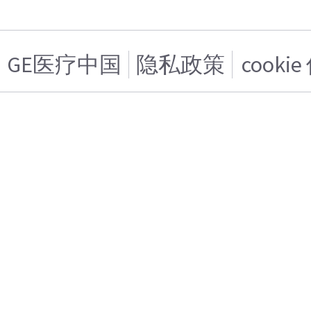
GE医疗中国
隐私政策
cooki