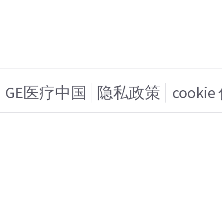
GE医疗中国
隐私政策
cooki