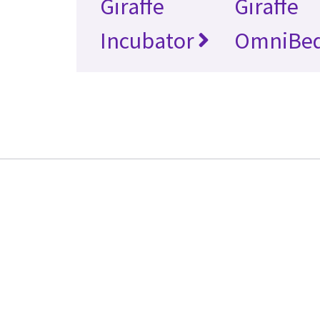
Giraffe
Giraffe
Incubator
OmniBe