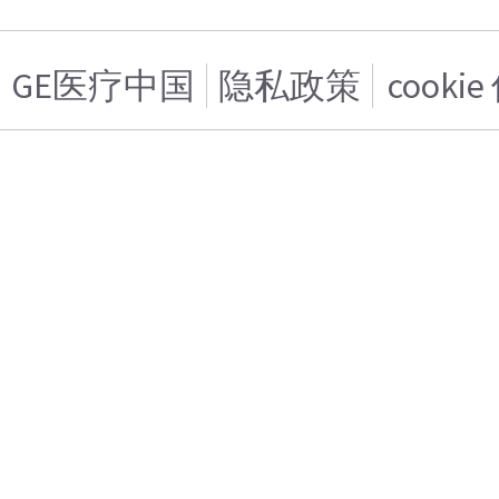
GE医疗中国
隐私政策
cooki