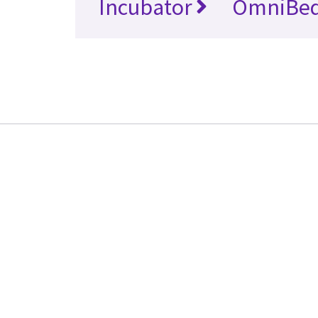
Incubator
OmniBe