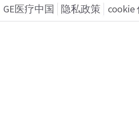
GE医疗中国
隐私政策
cooki