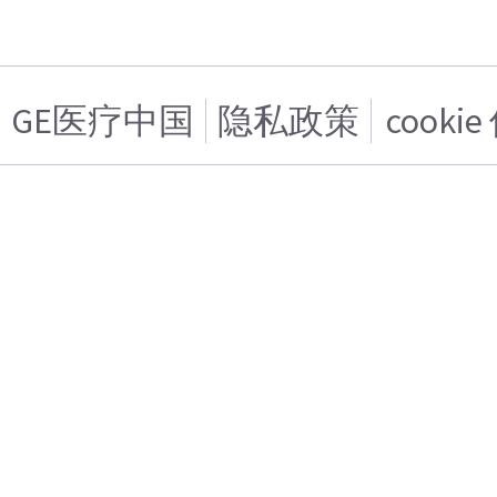
GE医疗中国
隐私政策
cooki