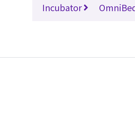
Incubator
OmniBe