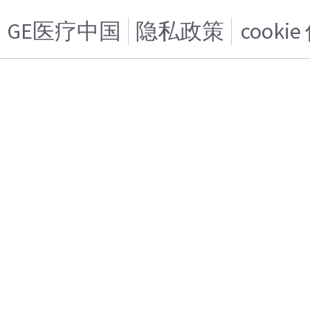
GE医疗中国
隐私政策
cooki