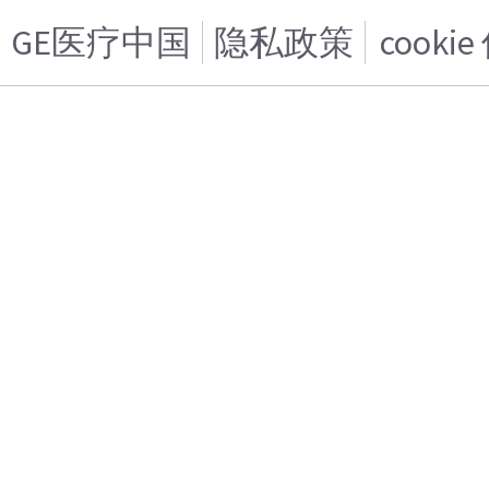
GE医疗中国
隐私政策
cooki