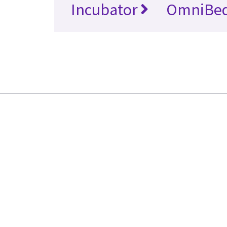
Incubator
OmniBe