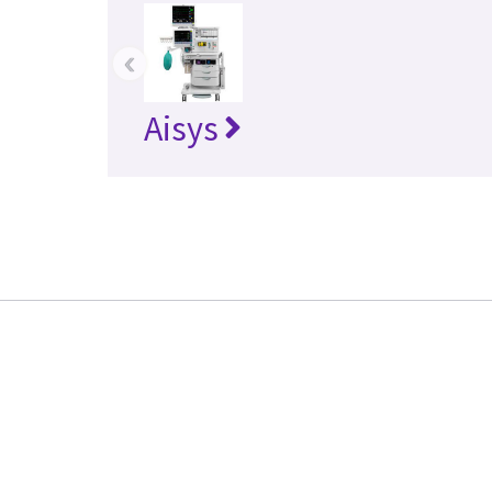
‹
Aisys