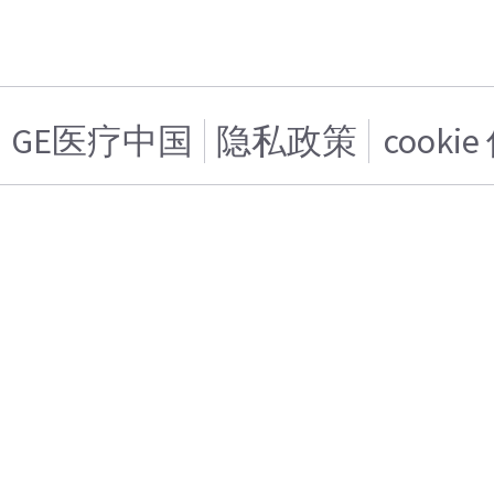
GE医疗中国
隐私政策
cooki