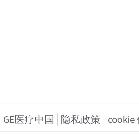
GE医疗中国
隐私政策
cooki