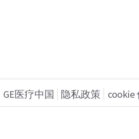
GE医疗中国
隐私政策
cooki