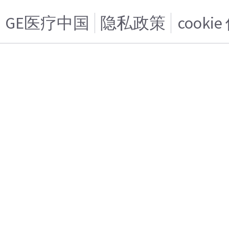
GE医疗中国
隐私政策
cooki