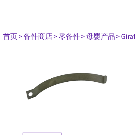
首页
> 备件商店
> 零备件
> 母婴产品
> Gir