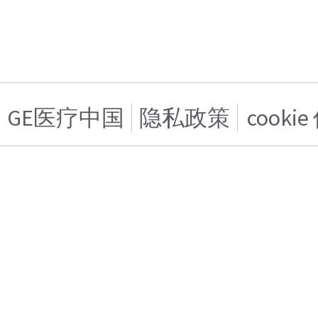
GE医疗中国
隐私政策
cooki