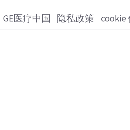
GE医疗中国
隐私政策
cooki