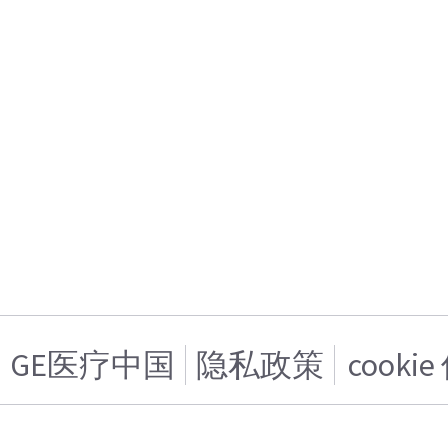
GE医疗中国
隐私政策
cooki