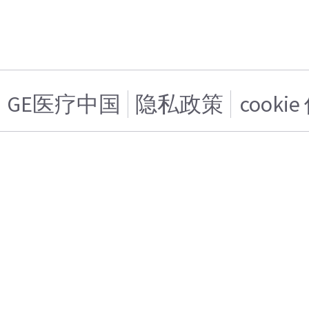
GE医疗中国
隐私政策
cooki