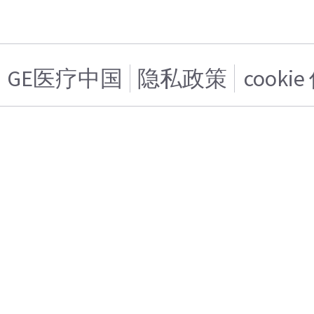
GE医疗中国
隐私政策
cooki