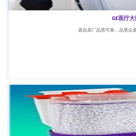
GE医疗
源自原厂品质可靠，品类众