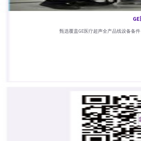
G
甄选覆盖GE医疗超声全产品线设备备