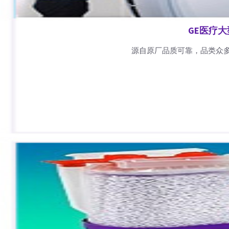
GE医疗
源自原厂品质可靠，品类众