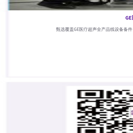
G
甄选覆盖GE医疗超声全产品线设备备