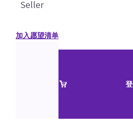
Seller
加入愿望清单
登