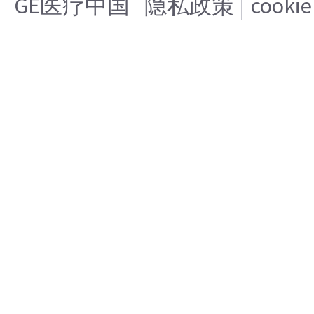
GE医疗中国
隐私政策
cooki