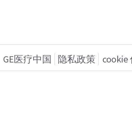
GE医疗中国
隐私政策
cooki