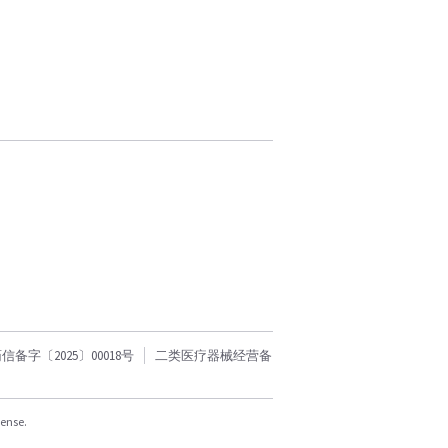
字〔2025〕00018号
二类医疗器械经营备
cense.