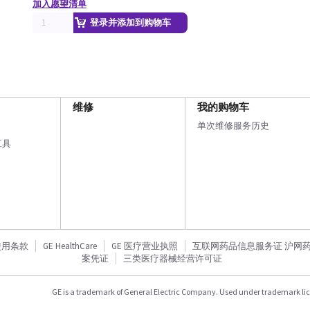
加入愿望清单
登录并添加到购物车
维修
我的购物车
单次维修服务历史
工具
使用条款
GE HealthCare
GE 医疗营业执照
互联网药品信息服务证 沪网药信备
案凭证
三类医疗器械经营许可证
GE is a trademark of General Electric Company. Used under trademark li